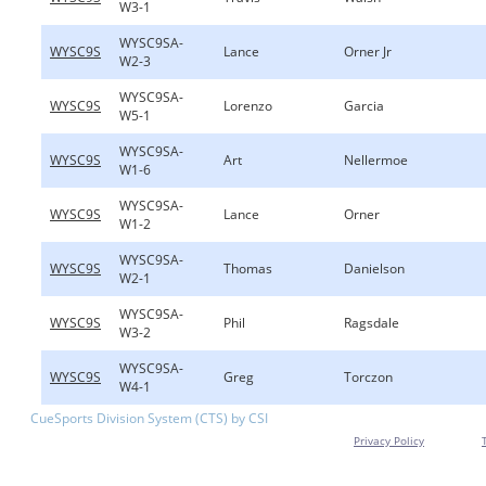
W3-1
WYSC9SA-
WYSC9S
Lance
Orner Jr
W2-3
WYSC9SA-
WYSC9S
Lorenzo
Garcia
W5-1
WYSC9SA-
WYSC9S
Art
Nellermoe
W1-6
WYSC9SA-
WYSC9S
Lance
Orner
W1-2
WYSC9SA-
WYSC9S
Thomas
Danielson
W2-1
WYSC9SA-
WYSC9S
Phil
Ragsdale
W3-2
WYSC9SA-
WYSC9S
Greg
Torczon
W4-1
CueSports Division System (CTS) by CSI
Privacy Policy