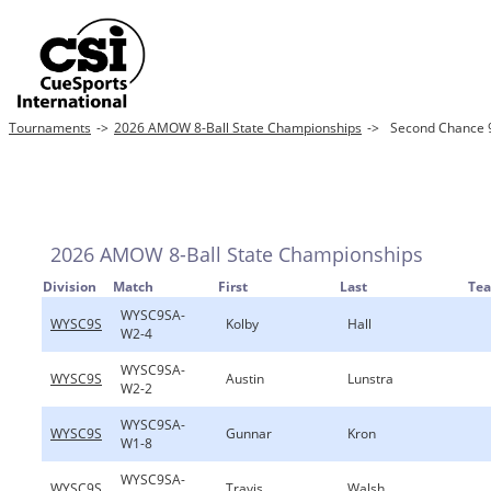
Tournaments
->
2026 AMOW 8-Ball State Championships
->
Second Chance 9
2026 AMOW 8-Ball State Championships
Division
Match
First
Last
Te
WYSC9SA-
WYSC9S
Kolby
Hall
W2-4
WYSC9SA-
WYSC9S
Austin
Lunstra
W2-2
WYSC9SA-
WYSC9S
Gunnar
Kron
W1-8
WYSC9SA-
WYSC9S
Travis
Walsh